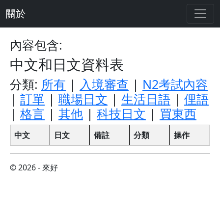
關於
內容包含:
中文和日文資料表
分類:
所有
|
入境審查
|
N2考試內容
|
訂單
|
職場日文
|
生活日語
|
俚語
|
格言
|
其他
|
科技日文
|
買東西
中文
日文
備註
分類
操作
© 2026 - 來好