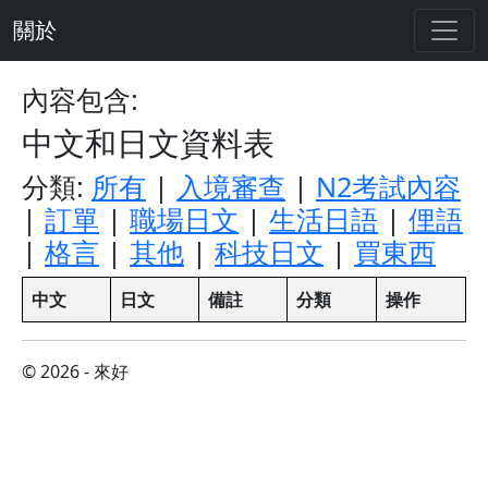
關於
內容包含:
中文和日文資料表
分類:
所有
|
入境審查
|
N2考試內容
|
訂單
|
職場日文
|
生活日語
|
俚語
|
格言
|
其他
|
科技日文
|
買東西
中文
日文
備註
分類
操作
© 2026 - 來好